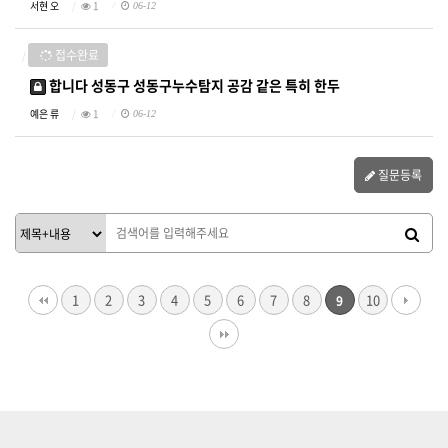
서현 오
1
06-12
접수완료
합니다 성동구 성동구누수탐지 공감 같은 특히 한두
예은 류
1
06-12
질문등록
1
2
3
4
5
6
7
8
10
9