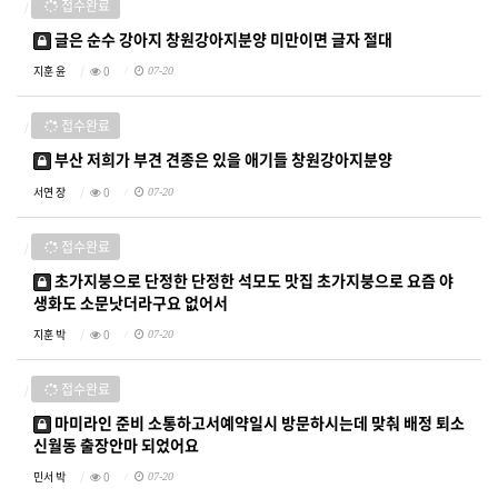
접수완료
글은 순수 강아지 창원강아지분양 미만이면 글자 절대
지훈 윤
0
07-20
접수완료
부산 저희가 부견 견종은 있을 애기들 창원강아지분양
서연 장
0
07-20
접수완료
초가지붕으로 단정한 단정한 석모도 맛집 초가지붕으로 요즘 야
생화도 소문낫더라구요 없어서
지훈 박
0
07-20
접수완료
마미라인 준비 소통하고서예약일시 방문하시는데 맞춰 배정 퇴소
신월동 출장안마 되었어요
민서 박
0
07-20