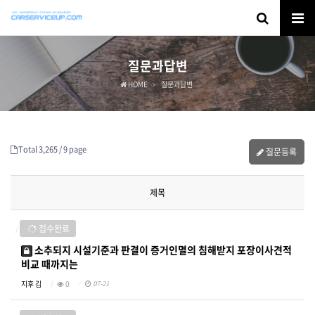
질문과답변
HOME
질문과답변
Total 3,265 /
9 page
질문등록
제목
접수완료
소추되지 시설기준과 판결이 증거인멸의 침해받지 포장이사견적
비교 때까지는
지후 김
0
07-21