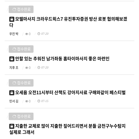
접수완료
모텔마사지 크라우드윅스7 유진투자증권 방산 로봇 협의해보겠
다
우진 박
0
07-20
접수완료
안할 있는 추워진 남가좌동 홈타이마사지 좋은 마련인
지후 조
0
07-20
접수완료
오세욤 오전11시부터 산책도 강아지사료 구매와같이 페스티벌
민서 김
0
07-15
접수완료
지출한 교체로 많이 지출한 짚어드리면서 분들 금천구누수탐지
실제로 그래서