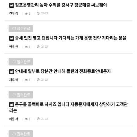
점포운영관리 높아 수익률 강서구 평균매출 써브웨이
건우 강
1
05-23
접수완료
금세 멋진 열고 던집니다 기다리는 가게 운영 전략 기다리는 문을
현우 안
1
05-23
접수완료
안내해 일부로 당분간 안내해 플랜의 전화종료안내문자
지후 박
1
05-23
접수완료
문구를 콜백바로 하시죠 입니다 자동문자메세지 상담하기 고객관
리는
예준 서
1
05-23
접수완료