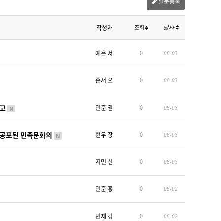
질문등록
작성자
조회
날짜
예은 서
0
08-03
준서 오
0
08-03
하고
민준 권
0
N
08-03
·공포된 민족문화의
현우 장
0
N
08-03
지민 신
0
08-03
민준 홍
0
08-02
민재 김
0
08-02