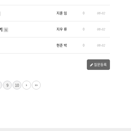
지훈 임
0
08-02
하기
지우 류
0
N
08-02
현준 박
0
08-02
질문등록
9
10