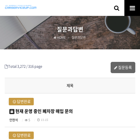
질문과답변
HOME
질문과답변
Total 3,272 /
316 page
질문등록
제목
답변완료
현재 운영 중인 폐차장 매입 문의
안현석
5
11-15
답변완료