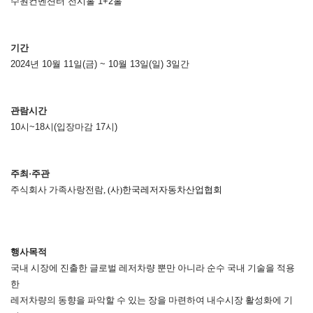
수원컨벤션터 전시홀 1+2홀
기간
2024년 10월 11일(금) ~ 10월 13일(일) 3일간
관람시간
10시~18시(입장마감 17시)
주최
·
주관
주식회사 가족사랑전람,
(사)한국레저자동차산업협회
행사목적
국내 시장에 진출한 글로벌 레저차량 뿐만 아니라 순수 국내 기술을 적용
한
레저차량의 동향을 파악할 수 있는 장을 마련하여 내수시장 활성화에 기