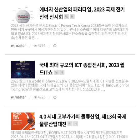
에너지 신산업의 패러다임, 2023 국제 전기
전력 전시회
H
2023 국제 전기전력 전시회Electric Power Tech Korea 2023​​최근 들어 온실가스로
인해 세계 곳곳에서 이상기후현상이 일어나면서 탄소중립은 이제 지구촌의 실천과제가
되고 있습니다. 2023 국제전기전력전시회는 탄소중립을 실현하기 위한 전기전력 신기
술/신제품은 물론 . . .
w.master
4764
국내 최대 규모의 ICT 종합전시회, 2023 월
드IT쇼
H
2023 월드IT쇼World IT Show 2023(WIS 2023)​뉴노멀시대에 ICT 기술을 선보일 수
있는 최적의 플랫폼!!국내 최대 규모의 ICT 종합전시회 “월드IT쇼”가' Innovation for
Tomorrow'를 슬로건으로 코엑스에서 개최됩니다. 장소COEX H . . .
w.master
4225
4.0 시대 고부가가치 물류산업, 제13회 국제
물류산업대전
H
제13회 국제물류산업대전 / KOREA MAT 2023 장소KINTEX 제1전시장​​개최기간
2023-04-18 ~ 2023-04-21​​관람시간2023. 4. 18(화) ~ 21(금), 4일간(10:00-17:00※