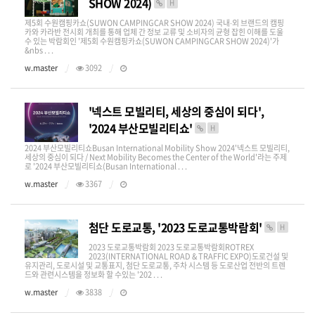
SHOW 2024)
H
제5회 수원캠핑카쇼(SUWON CAMPINGCAR SHOW 2024) 국내∙외 브랜드의 캠핑
카와 카라반 전시회 개최를 통해 업체 간 정보 교류 및 소비자의 균형 잡힌 이해를 도울
수 있는 박람회인 '제5회 수원캠핑카쇼(SUWON CAMPINGCAR SHOW 2024)'가
&nbs . . .
w.master
3092
'넥스트 모빌리티, 세상의 중심이 되다',
'2024 부산모빌리티쇼'
H
2024 부산모빌리티쇼Busan International Mobility Show 2024'넥스트 모빌리티,
세상의 중심이 되다 / Next Mobility Becomes the Center of the World'라는 주제
로 '2024 부산모빌리티쇼(Busan International . . .
w.master
3367
첨단 도로교통, '2023 도로교통박람회'
H
2023 도로교통박람회 2023 도로교통박람회ROTREX
2023(INTERNATIONAL ROAD & TRAFFIC EXPO)​도로건설 및
유지관리, 도로시설 및 교통표지, 첨단 도로교통, 주차 시스템 등 도로산업 전반의 트렌
드와 관련시스템을 정보화 할 수있는 '202 . . .
w.master
3838