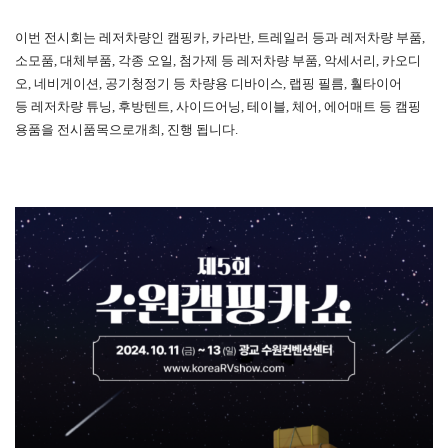
이번 전시회는 레저차량인 캠핑카, 카라반, 트레일러 등과
레저차량 부품,
소모품, 대체부품, 각종 오일, 첨가제 등
레저차량 부품,
악세서리, 카오디
오, 네비게이션, 공기청정기 등
차량용 디바이스,
랩핑 필름, 훨타이어
등
레저차량 튜닝,
후방텐트, 사이드어닝, 테이블, 체어, 에어매트 등
캠핑
용품을 전시품목으로개최, 진행 됩니다.