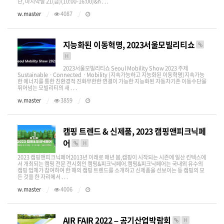
단, 마지막날 21(금)(10:00-16:00)&n . . .
w.master
4087
지능화된 이동혁명, 2023서울모빌리티쇼
H
2023서울모빌리티쇼 Seoul Mobility Show 2023 주제
SustainableㆍConnectedㆍMobility (지속가능하고 지능화된 이동혁명)지속가능
한 에너지를 통한 친환경적 진화무한한 연결이 가능한 지능화된 자동차기존 이동수단을
뛰어넘는 모빌리티의 새 . . .
w.master
3859
캠핑 트렌드 & 신제품, 2023 캠핑앤피크닉페
어
H
2023 캠핑앤피크닉페어​2013년 이래로 매년 봄,캠핑이 시작되는 시즌에 일산 킨텍스에
서 개최되는 캠핑 전문 전시회인 캠핑&피크닉페어.캠핑&피크닉페어는 국내외 유수의
캠핑 업체가 참여하여 한 해의 캠핑 트렌드를 소개하고 신제품을 선보이는 등 캠핑의 모
든 것을 한 자리에서 . . .
w.master
4006
AIR FAIR 2022 – 공기산업박람회
H