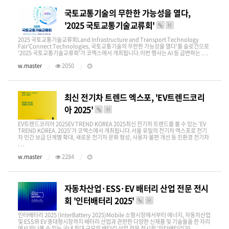
국토교통기술의 무한한 가능성을 열다,
'2025 국토교통기술교류회'
H
2025 국토교통기술교류회Land Infrastructure and Transport Technology
Fair'Connect Technologies, 국토교통기술의 무한한 가능성을 열다'를 슬로건으로
'2025 국토교통기술교류회'가 코엑스에서 개최됩니다.이번 행사는 AI 등 급변하는 . . .
w.master
2050
최신 전기차 트렌드 엑스포, 'EV트렌드코리
아 2025'
H
EV트렌드코리아 2025EV TREND KOREA 2025최신 전기차 트렌드를 볼 수 있는 'EV
TREND KOREA. 2025'가 코엑스에서 개최됩니다.서울 유일의 전기차 엑스포로 전기
차 민간 보급 단계별 확대, 새로운 전기차 문화 형성, 사용자 불편 개선 등 친환경 전기차
. . .
w.master
2284
자동차산업·ESS·EV 배터리 산업 전문 전시
회 '인터배터리 2025'
H
인터배터리 2025 (InterBattery 2025)Mobile 소형시장에서부터 에너지, 자동차산업
및 ESS와 EV 중대형시장까지 배터리 산업과 관련한 다양한 신제품 및 기술들을 한 자리
에서 만나볼 수 있는 국내 최대 규모의 배터리 산업 전문 전시회 '인터배터리20 . . .